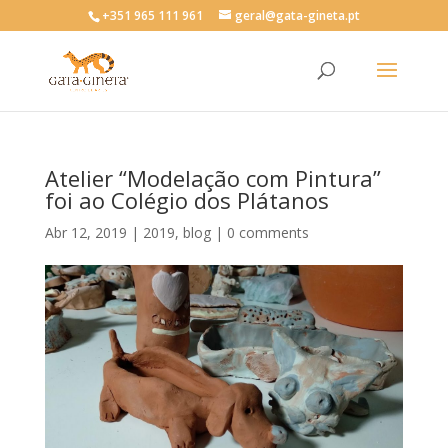
+351 965 111 961
geral@gata-gineta.pt
Atelier “Modelação com Pintura”
foi ao Colégio dos Plátanos
Abr 12, 2019
|
2019
,
blog
|
0 comments