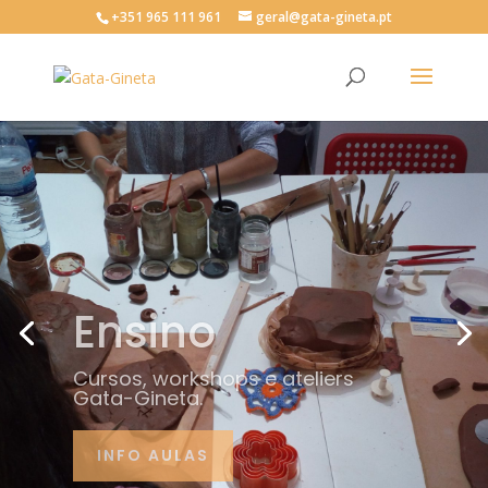
+351 965 111 961
geral@gata-gineta.pt
Ensino
Cursos, workshops e ateliers
Gata-Gineta.
INFO AULAS